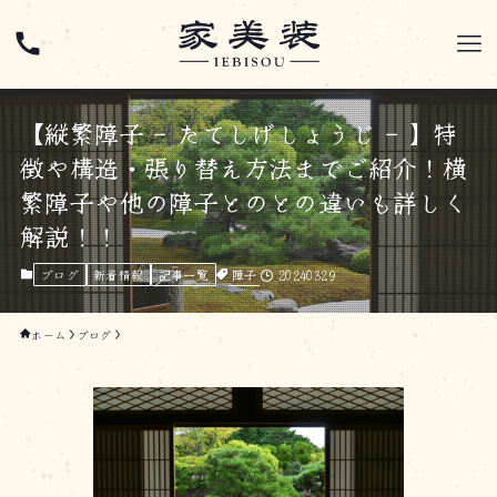
【縦繁障子 – たてしげしょうじ – 】特
徴や構造・張り替え方法までご紹介！横
繁障子や他の障子とのとの違いも詳しく
解説！！
障子
20240329
ブログ
新着情報
記事一覧
ホーム
ブログ