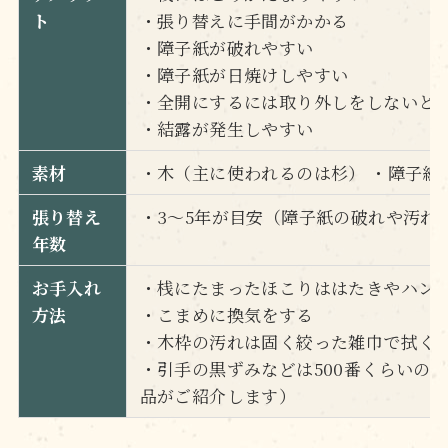
ト
・張り替えに手間がかかる
・障子紙が破れやすい
・障子紙が日焼けしやすい
・全開にするには取り外しをしないと
・結露が発生しやすい
素材
・木（主に使われるのは杉） ・障子紙
張り替え
・3～5年が目安（障子紙の破れや汚れ
年数
お手入れ
・桟にたまったほこりははたきやハン
方法
・こまめに換気をする
・木枠の汚れは固く絞った雑巾で拭く
・引手の黒ずみなどは500番くらいの
品がご紹介します）