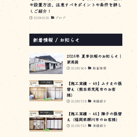
や設置方法、注意すべきポイントや条件を詳し
くご紹介！
20240525
ブログ
新着情報 / お知らせ
2026年 夏季休暇のお知らせ｜
家美装
20260804
新着情報
【施工実績 – 49】ふすまの張
替え（熊本県荒尾市のお客
様）
20260728
実績紹介
【施工実績 – 48】障子の張替
え（福岡県柳川市のお客様）
20260725
実績紹介