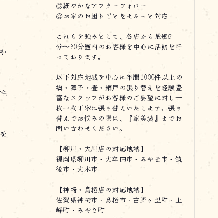
◎細やかなアフターフォロー
◎お家のお困りごとをまるっと対応
これらを強みとして、各店から最短5
分〜30分圏内のお客様を中心に活動を行
や
っております。
以下対応地域を中心に年間1000件以上の
襖・障子・畳・網戸の張り替えを経験豊
宅
富なスタッフがお客様のご要望に対し一
枚一枚丁寧に張り替えいたします。張り
替えでお悩みの際は、『家美装』までお
問い合わせください。
を
【柳川・大川店の対応地域】
福岡県柳川市・大牟田市・みやま市・筑
後市・大木市
【神埼・鳥栖店の対応地域】
佐賀県神埼市・鳥栖市・吉野ヶ里町・上
峰町・みやき町