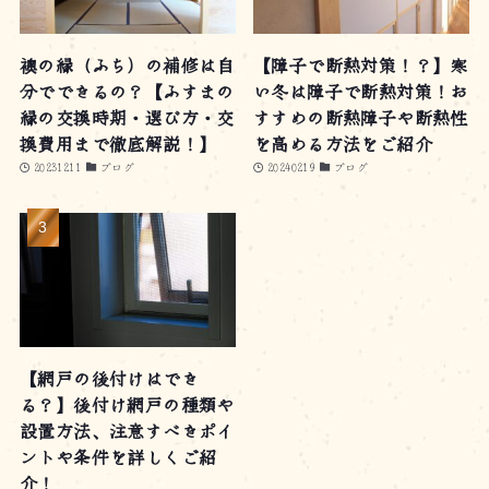
襖の縁（ふち）の補修は自
【障子で断熱対策！？】寒
分でできるの？【ふすまの
い冬は障子で断熱対策！お
縁の交換時期・選び方・交
すすめの断熱障子や断熱性
換費用まで徹底解説！】
を高める方法をご紹介
20231211
ブログ
20240219
ブログ
【網戸の後付けはでき
る？】後付け網戸の種類や
設置方法、注意すべきポイ
ントや条件を詳しくご紹
介！