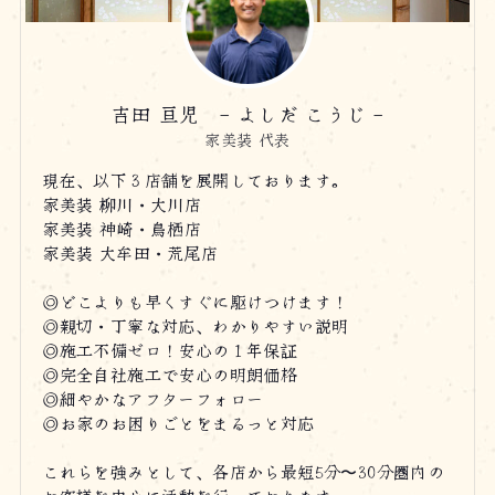
吉田 亘児 - よしだ こうじ -
家美装 代表
現在、以下３店舗を展開しております。
家美装 柳川・大川店
家美装 神崎・鳥栖店
家美装 大牟田・荒尾店
◎どこよりも早くすぐに駆けつけます！
◎親切・丁寧な対応、わかりやすい説明
◎施工不備ゼロ！安心の１年保証
◎完全自社施工で安心の明朗価格
◎細やかなアフターフォロー
◎お家のお困りごとをまるっと対応
これらを強みとして、各店から最短5分〜30分圏内の