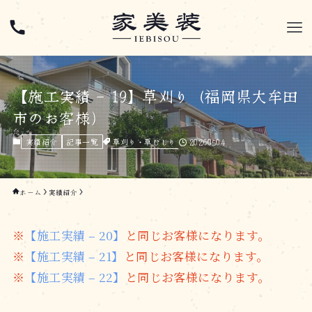
【施工実績 – 19】草刈り（福岡県大牟田
市のお客様）
草刈り・草むしり
20260504
実績紹介
記事一覧
ホーム
実績紹介
※
【施工実績 – 20】
と同じお客様になります。
※
【施工実績 – 21】
と同じお客様になります。
※
【施工実績 – 22】
と同じお客様になります。