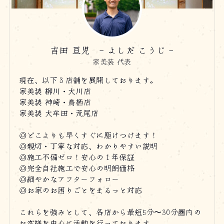
吉田 亘児 - よしだ こうじ -
家美装 代表
現在、以下３店舗を展開しております。
家美装 柳川・大川店
家美装 神崎・鳥栖店
家美装 大牟田・荒尾店
◎どこよりも早くすぐに駆けつけます！
◎親切・丁寧な対応、わかりやすい説明
◎施工不備ゼロ！安心の１年保証
◎完全自社施工で安心の明朗価格
◎細やかなアフターフォロー
◎お家のお困りごとをまるっと対応
これらを強みとして、各店から最短5分〜30分圏内の
お客様を中心に活動を行っております。