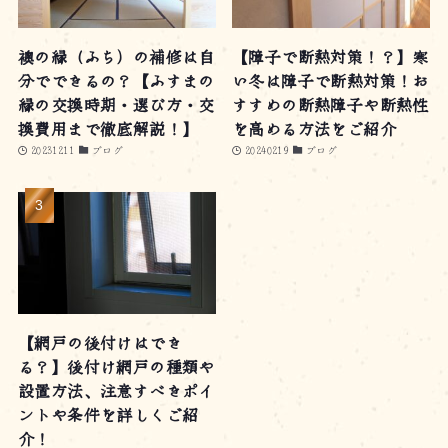
襖の縁（ふち）の補修は自
【障子で断熱対策！？】寒
分でできるの？【ふすまの
い冬は障子で断熱対策！お
縁の交換時期・選び方・交
すすめの断熱障子や断熱性
換費用まで徹底解説！】
を高める方法をご紹介
20231211
ブログ
20240219
ブログ
【網戸の後付けはでき
る？】後付け網戸の種類や
設置方法、注意すべきポイ
ントや条件を詳しくご紹
介！