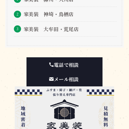
家美装 神埼・鳥栖店
家美装 大牟田・荒尾店
電話で相談
メール相談