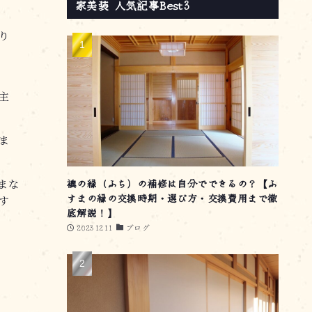
家美装 人気記事Best3
り
主
ま
襖の縁（ふち）の補修は自分でできるの？【ふ
まな
すまの縁の交換時期・選び方・交換費用まで徹
す
底解説！】
20231211
ブログ