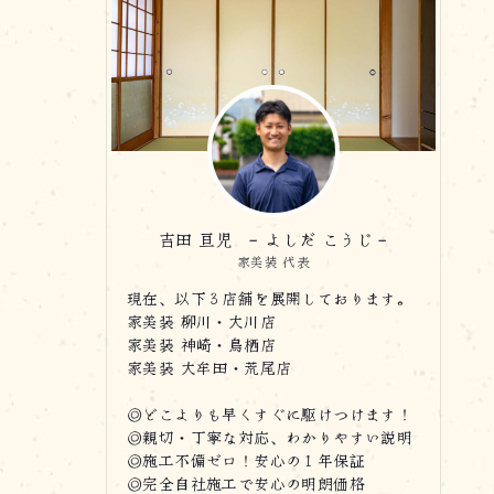
吉田 亘児 - よしだ こうじ -
家美装 代表
現在、以下３店舗を展開しております。
家美装 柳川・大川店
家美装 神崎・鳥栖店
家美装 大牟田・荒尾店
◎どこよりも早くすぐに駆けつけます！
◎親切・丁寧な対応、わかりやすい説明
◎施工不備ゼロ！安心の１年保証
◎完全自社施工で安心の明朗価格