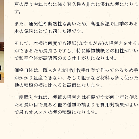
戸の反りやねじれに強く耐久性も非常に優れた襖になりま
す。
また、通気性や断熱性も高いため、高温多湿で四季のある
本の気候にとても適した襖です。
そして、本襖は何度でも襖紙(ふすまがみ)の張替えをする
ができるため長持ちですし、特に織物襖紙との相性がいい
で和室全体が高級感のある仕上がりになります。
価格自体は、職人さんが1枚1枚手作業で作っているため手
がかかり量産できない、そして組子など材料も多く使うた
他の種類の襖に比べると高価になります。
一度購入すれば、襖紙の張替えは必要ですが何十年と使え
ため長い目で見ると他の種類の襖よりも費用対効果がよい
で最もオススメの襖の種類になります。