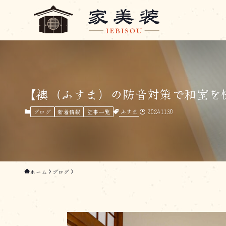
【襖（ふすま）の防音対策で和室を
ふすま
20241130
ブログ
新着情報
記事一覧
ホーム
ブログ