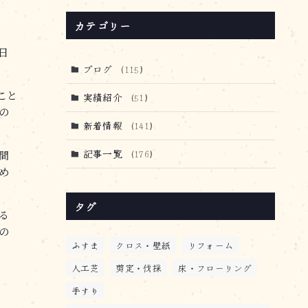
カテゴリー
日
ブログ
(115)
こと
実績紹介
(51)
の
新着情報
(141)
記事一覧
(176)
間
め
タグ
る
の
ふすま
クロス・壁紙
リフォーム
人工芝
剪定・伐採
床・フローリング
手すり