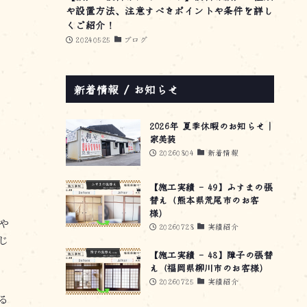
や設置方法、注意すべきポイントや条件を詳し
くご紹介！
20240525
ブログ
新着情報 / お知らせ
2026年 夏季休暇のお知らせ｜
家美装
20260804
新着情報
【施工実績 – 49】ふすまの張
替え（熊本県荒尾市のお客
様）
や
20260728
実績紹介
じ
【施工実績 – 48】障子の張替
え（福岡県柳川市のお客様）
20260725
実績紹介
る