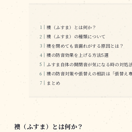
襖（ふすま）とは何か？
襖（ふすま）の種類について
襖を閉めても音漏れがする原因とは？
襖の防音効果を上げる方法5選
ふすま自体の開閉音が気になる時の対処
襖の防音対策や張替えの相談は「張替え
まとめ
襖（ふすま）とは何か？